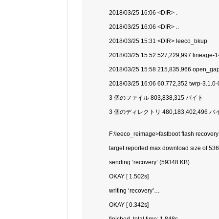
2018/03/25 16:06 <DIR> .
2018/03/25 16:06 <DIR> ..
2018/03/25 15:31 <DIR> leeco_bkup
2018/03/25 15:52 527,229,997 lineage-1
2018/03/25 15:58 215,835,966 open_gap
2018/03/25 16:06 60,772,352 twrp-3.1.0-
3 個のファイル 803,838,315 バイト
3 個のディレクトリ 480,183,402,496
F:\leeco_reimage>fastboot flash recovery
target reported max download size of 53
sending ‘recovery’ (59348 KB)…
OKAY [ 1.502s]
writing ‘recovery’…
OKAY [ 0.342s]