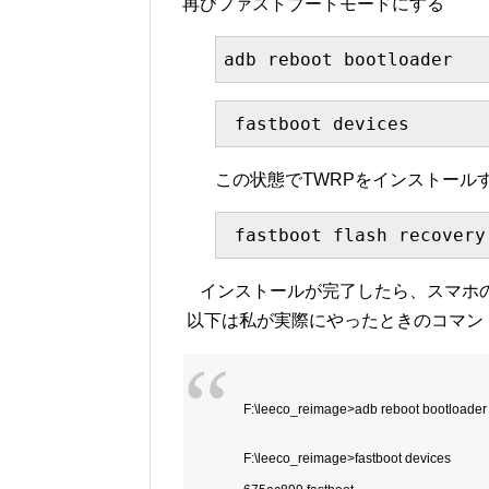
再びファストブートモードにする
adb reboot bootloader
 fastboot devices
この状態でTWRPをインストール
 fastboot flash recovery
インストールが完了したら、スマホの
以下は私が実際にやったときのコマン
F:\leeco_reimage>adb reboot bootloader
F:\leeco_reimage>fastboot devices