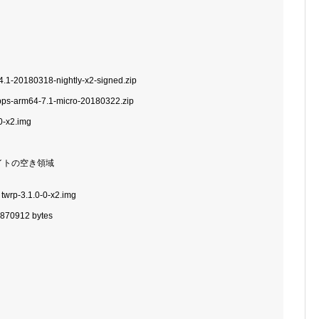
4.1-20180318-nightly-x2-signed.zip
ps-arm64-7.1-micro-20180322.zip
0-x2.img
 バイトの空き領域
 twrp-3.1.0-0-x2.img
6870912 bytes