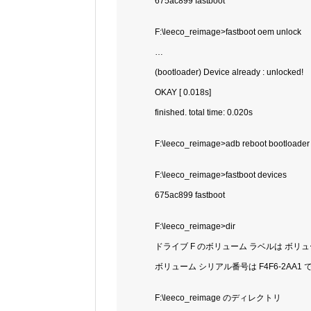
675ac899 fastboot
F:\leeco_reimage>fastboot oem unlock
…
(bootloader) Device already : unlocked!
OKAY [ 0.018s]
finished. total time: 0.020s
F:\leeco_reimage>adb reboot bootloader
F:\leeco_reimage>fastboot devices
675ac899 fastboot
F:\leeco_reimage>dir
ドライブ F のボリューム ラベルは ボリュ
ボリューム シリアル番号は F4F6-2AA1 
F:\leeco_reimage のディレクトリ